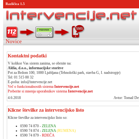
Različica 1.5
Novice
Kontaktni podatki
V kolikor Vas sistem zanima, se obrnite na:
Aldia, d.o.o., informacijske storitve
Pot za Brdom 100, 1000 Ljubljana (Tehnološki park, stavba G, I. nadstropje)
Tel: 01 515 00 32
E-pošta:
info@intervencije.net
Več o funkcionalnostih sistema
Intervencije.net
Preberite si mnenja uporabnikov sistema
Intervencije.net
4.6.2018
Avtor: Tomaž D
Klicne številke za intervencijsko listo
Klicne številke za intervencijsko listo so:
0590 74 870 -
ZELENA
0590 74 874 -
ZELENA
(RUMENA)
0590 74 879 -
RDEČA